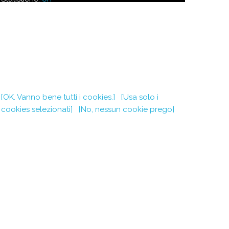
Siccome usiamo google search per indicizzare il
nostro sito, altri cookies potrebbero essere inseriti
da Google. Si invita a consultare la loro privacy
policy a riguardo
Per la cronaca, i cookies che abbiamo impostato
finora sono:
[OK. Vanno bene tutti i cookies.]
[Usa solo i
cookies selezionati]
[No, nessun cookie prego]