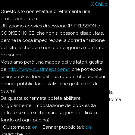
Il dizionario di cucina.ilpiola.it
X Chiudi
Questo sito non effettua direttamente una
Indice
profilazione utenti.
Utilizziamo cookies di sessione (PHPSESSION e
cucina.ilpiola.it
COOKIECHOICE, che non si possono disabilitare,
perché la cosa impedirebbe la corretta fruizione
Info
del sito, e che però non contengono alcun dato
Ricerca
personale.
Mostriamo però una mappa dei visitatori, gestita
da
http://www.clustrmaps.com/
, che potrebbe
Candito
usare cookies fuori dal nostro controllo, ed alcuni
banner pubblicitari e statistiche gestite da siti
esterni.
Vino rosso fermo, Syrah di Cortona prodotto da
Da questa schermata potete abilitare
Trevisan. Non filtrato. Aromatico, un po’ speziato ma
singolarmente l'impostazione dei cookies (la
un po’ ruvido. Assaggiato il 2020 nel 2025
potrete sempre richiamare seguendo il link in
Impostazioni cookies
fondo ad ogni pagina):
Clustermaps:
on
Banner pubblicitari:
on
Statistiche:
on